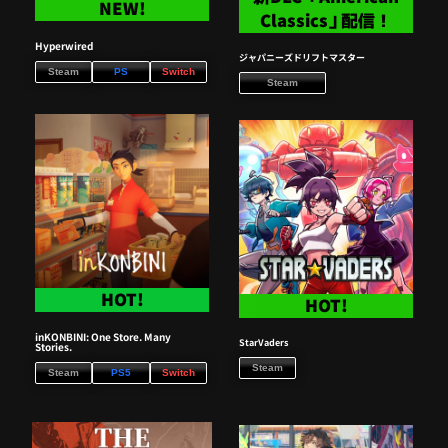
NEW!
Classics」配信！
Hyperwired
ジャパニーズドリフトマスター
Steam
PS
Switch
Steam
HOT!
HOT!
inKONBINI: One Store. Many
StarVaders
Stories.
Steam
Steam
PS5
Switch