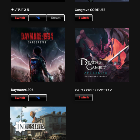
ナノアポスル
Gungrave GORE UEE
Switch
PS
Steam
Switch
Daymare:1994
デス・ギャンビット：アフターライフ
Switch
Switch
PS