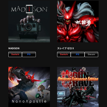
MADiSON
スレイブ ゼロ X
Switch
PS
Switch
PS
Steam