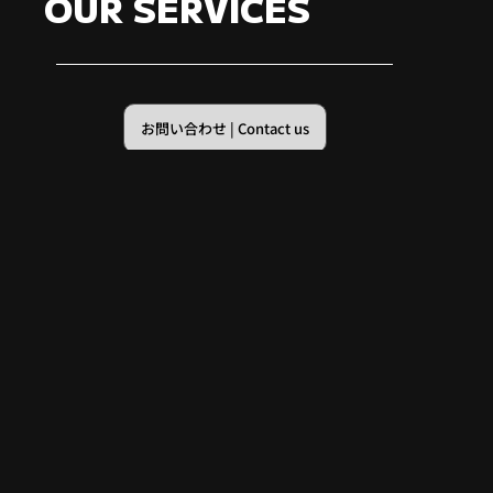
OUR SERVICES
お問い合わせ | Contact us
チームには、ゲーム翻訳の分野で長年経験を積んだ英語、日本語、韓国
語、中国語のネイティブ翻訳者がいるので、欧米のゲーム会社がアジア
地域でパブリッシングをする際に、ゲームをローカライズし、声を吹き
込む手助けができます。膨大なローカライゼーションとQAのネットワ
ローカライゼーション、QA
ークを持つわたしたちは、地域の翻訳会社またはQA会社と共同するこ
とで各言語の品質を保ちます。
LOCALIZATION, QA