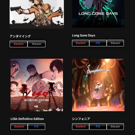
Long Gone Days
アンダイイング
Switch
PS
Steam
Switch
Steam
LISA: Definitive Edition
シンフォニア
Switch
PS
Switch
PS
Steam