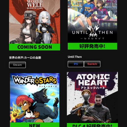
好評発売中!​
COMING SOON
Until Then
世界の井戸:カーロの血筋
PS
Switch
Steam
NEW
DLC 4 好評発売中!​