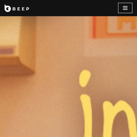
コ
ン
テ
ン
ツ
へ
ス
キ
ッ
プ