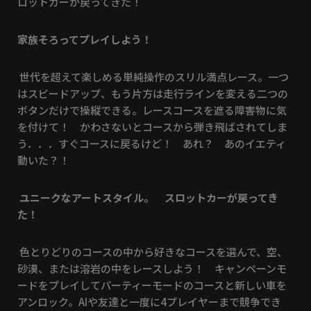
ロットカーが戻ってきた！
家族そろってプレイしよう！
世代を超えて楽しめる単純操作のスリル満点レース。一つ
はスピードアップ、もう片方は走行ラインを変える二つの
ボタンだけで操縦できる。レースコースを遮る障害物に気
を付けて！ かわさないとコースから弾き飛ばされてしま
う．．．すぐコースに戻るけど！ あれ？ あのイエティ
動いた？！
ユニークなアートスタイル。 スロットカーが戻ってき
た！
色とりどりのコースの中から好きなコースを選んで、空、
砂漠、または溶岩の中をレースしよう！ キャンペーンモ
ードをプレイしてパーティーモードのコースと新しい車を
アンロック。AIや友達と一度に4プレイヤーまで競争でき