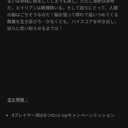
るいは単純に始末してしまうも良し。ただし油断は禁物
だ。エイリアンは数種類いる。そして奴らにとって、人間
の脳はごちそうなのだ！脳を狙って群れで追いつめてくる
敵襲を生き延びろ…少なくとも、ハイスコアを叩き出し、
奴らに思い知らせるまでは！
主な特徴：
4プレイヤー用の6つのco-opキャンペーンミッション