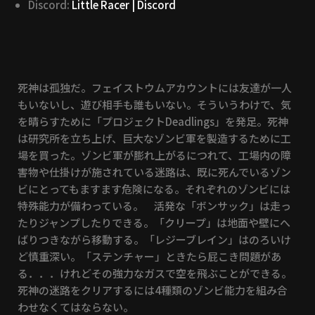
Discord:
Little Racer | Discord
死神は孤独だ。フェイストウムアカウントには友達が一人
もいないし、遊び相手も誰もいない。そういうわけで、気
を晴らすために「プロジェクトDeadlings」を発足。死神
は研究所を立ち上げ、巨大なゾンビ軍を製造するために工
場を買った。ゾンビ軍が膨れ上がるにつれて、工場内の障
害物や仕掛けが施されている迷路は、既に死んでいるゾン
ビにとってもますます危険になる。それぞれのゾンビには
特殊能力が備わっている。 活発な「ボンサック」は走っ
たりジャンプしたりできる。「クリープ」は地面や壁にへ
ばりつきながら移動する。「レジーブレイン」はのろいけ
ど慎重深い。「ステンチャー」ときたら屁こき問題があ
る．．．けれどその強力なガスで空を飛ぶことができる。
死神の迷路をクリアするには4種類のゾンビ能力を組み合
わせなくてはならない。