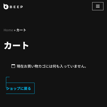
コ
ン
テ
Home
»
カート
ン
ツ
カート
へ
ス
キ
ッ
プ
現在お買い物カゴには何も入っていません。
ショップに戻る