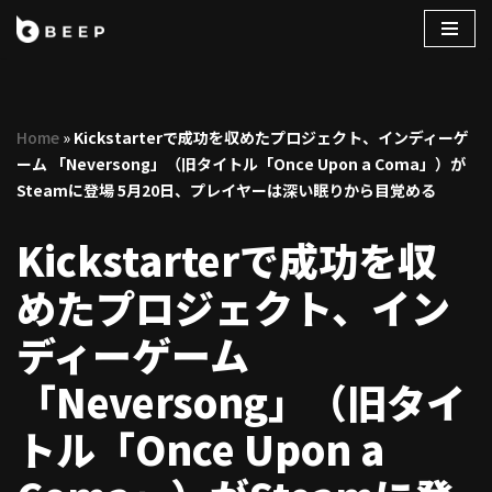
コ
ン
テ
Home
»
Kickstarterで成功を収めたプロジェクト、インディーゲ
ン
ーム 「Neversong」（旧タイトル「Once Upon a Coma」）が
ツ
Steamに登場 5月20日、プレイヤーは深い眠りから目覚める
へ
ス
Kickstarterで成功を収
キ
ッ
めたプロジェクト、イン
プ
ディーゲーム
「Neversong」（旧タイ
トル「Once Upon a