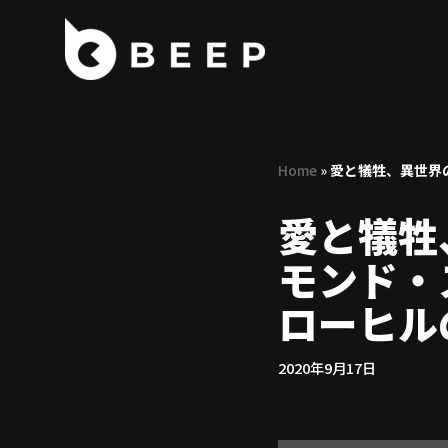
コ
ン
テ
ン
ツ
Home
»
愛と犠牲、異世界
へ
ス
愛と犠牲
キ
ッ
モンド・
プ
ローヒル
2020年9月17日