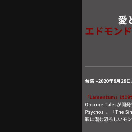
愛
エドモンド
台湾 –2020年8月2
「Lamentum」
Obscure Tales
Psycho」、「The S
影に潜む恐ろしいモンス