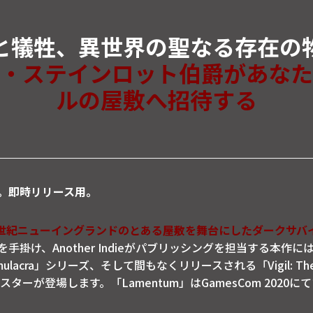
と犠牲、異世界の聖なる存在の
・ステインロット伯爵があなた
ルの屋敷へ招待する
8日。即時リリース用。
は19世紀ニューイングランドのとある屋敷を舞台にしたダークサバ
が開発を手掛け、Another Indieがパブリッシングを担当する本作には
imulacra」シリーズ、そして間もなくリリースされる「Vigil: The L
ターが登場します。「Lamentum」はGamesCom 2020