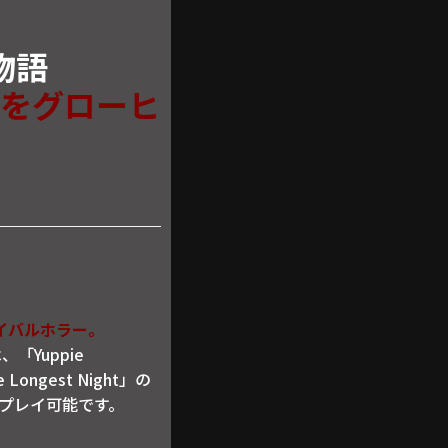
物語
をグローヒ
イバルホラー。
、「Yuppie
ongest Night」の
にてプレイ可能です。