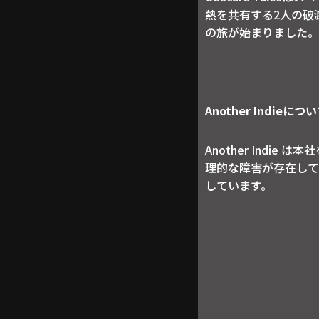
熱を共有する2人の破
の旅が始まりました。
Another Indieにつ
Another Indi
理的な障害が存在し
しています。