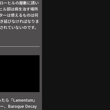
ローヒルの屋敷に誘い
ヒル邸は病を治す場所
ターは使えるものは何
き延びなければなりま
されていないのです。
ら「Lamentum」
Baroque Decay