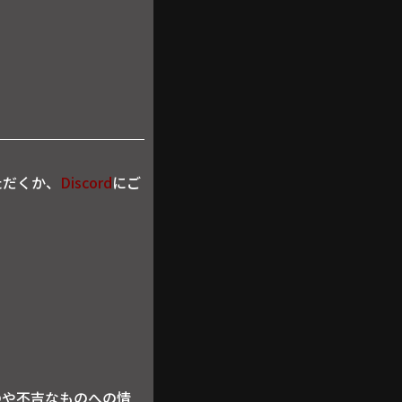
ただくか、
Discord
にご
ものや不吉なものへの情