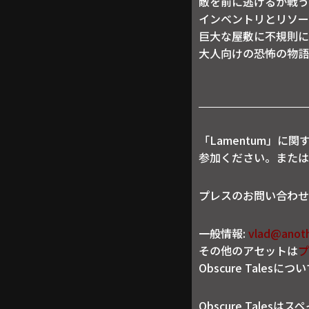
敵を前に逃げるか戦う
インベントリとリソー
巨大な屋敷に不規則に
大人向けの恐怖の物語
「Lamentum」に
参加ください。または
プレスのお問い合わせ
一般情報:
vlad@anoth
その他のアセットは
プ
Obscure Talesにつ
Obscure Tal