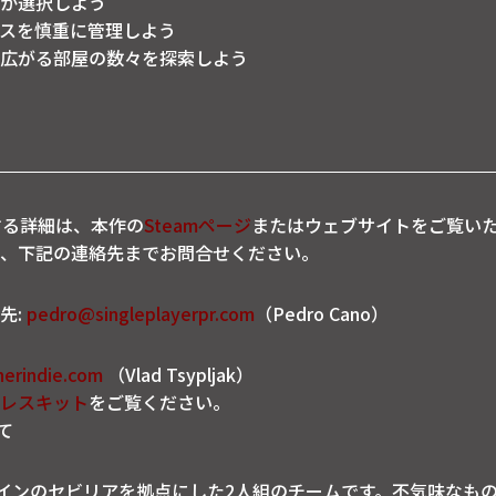
か選択しよう
スを慎重に管理しよう
広がる部屋の数々を探索しよう
関する詳細は、本作の
Steamページ
またはウェブサイトをご覧い
、下記の連絡先までお問合せください。
先:
pedro@singleplayerpr.com
（Pedro Cano）
erindie.com
（Vlad Tsypljak）
レスキット
をご覧ください。
いて
esはスペインのセビリアを拠点にした2人組のチームです。不気味な