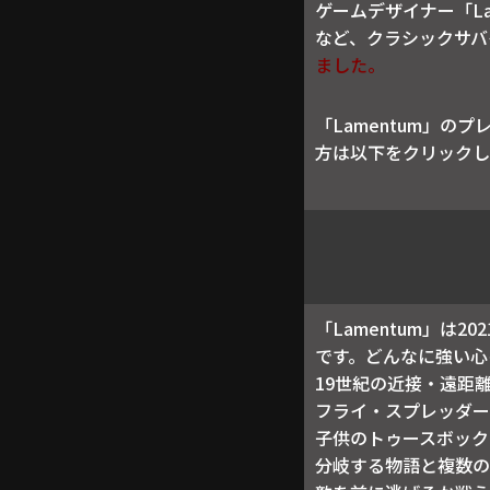
ゲームデザイナー「Lame
など、クラシックサバ
ました。
「Lamentum」の
方は以下をクリックし
「Lamentum」は20
です。どんなに強い心
19世紀の近接・遠距
フライ・スプレッダー
子供のトゥースボック
分岐する物語と複数の