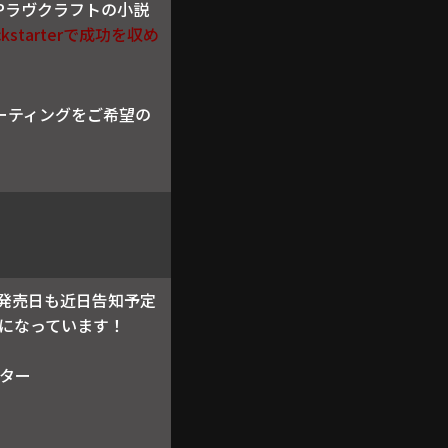
してHPラヴクラフトの小説
ckstarterで成功を収め
ミーティングをご希望の
x版の発売日も近日告知予定
になっています！
ター