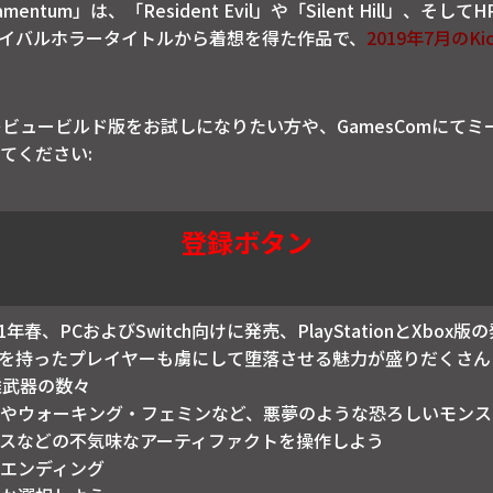
ntum」は、「Resident Evil」や「Silent Hill」、そ
イバルホラータイトルから着想を得た作品で、
2019年7月のKi
プレビュービルド版をお試しになりたい方や、GamesComにて
てください:
登録ボタン
21年春、PCおよびSwitch向けに発売、PlayStationとXbo
を持ったプレイヤーも虜にして堕落させる魅力が盛りだくさん
離武器の数々
やウォーキング・フェミンなど、悪夢のような恐ろしいモンス
スなどの不気味なアーティファクトを操作しよう
エンディング