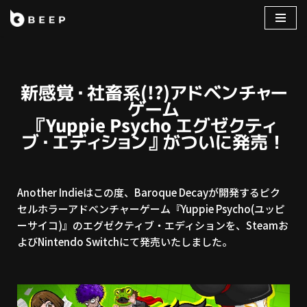
コ
ン
テ
ン
新感覚・社畜系(!?)アドベンチャー
ツ
ゲーム
へ
『Yuppie Psycho エグゼクティ
ス
ブ・エディション』がついに発売！
キ
ッ
プ
Another Indieはこの度、Baroque Decayが開発するピク
セルホラーアドベンチャーゲーム『Yuppie Psycho(ユッピ
ーサイコ)』のエグゼクティブ・エディションを、Steamお
よびNintendo Switchにて発売いたしました。