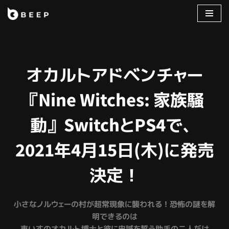
コ
ン
テ
ン
オカルトアドベンチャー
ツ
へ
『Nine Witches: 家族騒
ス
キ
動』 SwitchとPS4で、
ッ
プ
2021年4月15日(木)に発売
決定！
小さなノルウェーの村が超常現象に襲われる！恐怖の謎を解
明できるのは
車いすのオカルト博士と彼に忠誠を誓う助手の二人だけ