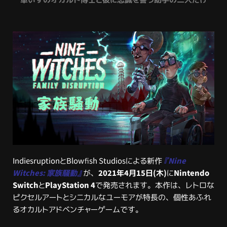
IndiesruptionとBlowfish Studiosによる新作
『Nine
Witches: 家族騒動』
が、
2021年4月15日(木)
に
Nintendo
Switch
と
PlayStation 4
で発売されます。本作は、レトロな
ピクセルアートとシニカルなユーモアが特長の、個性あふれ
るオカルトアドベンチャーゲームです。