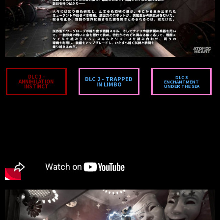
DLC 1 -
DLC 3
DLC 2 - TRAPPED
ANNIHILATION
ENCHANTMENT
IN LIMBO
INSTINCT
UNDER THE SEA