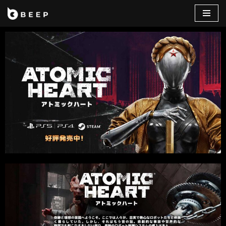
コ
ン
テ
ン
ツ
へ
ス
キ
ッ
プ