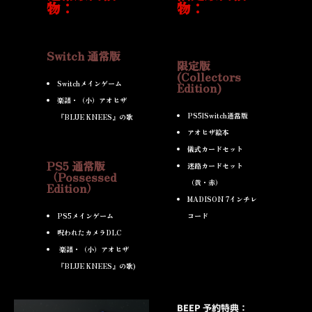
物：
物：
Switch 通常版
限定版
(Collectors
Switchメインゲーム
Edition)
楽譜・（小）アオヒザ
PS5|Switch通常版
『BLUE KNEES』の歌
アオヒザ絵本
儀式カードセット
PS5 通常版
迷路カードセット
（Possessed
（黄・赤）
Edition）
MADISON 7インチレ
PS5メインゲーム
コード
呪われたカメラDLC
楽譜・（小）アオヒザ
『BLUE KNEES』の歌)
BEEP 予約特典：