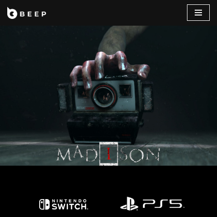
コ
ン
テ
ン
ツ
へ
ス
キ
ッ
プ