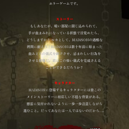
ホラーゲームです。
ストーリー
もしあなたが、暗い部屋に閉じ込められて、
手が血まみれになっている状態で目覚めたら、
どうしますか？ ルカとして、MADiSONの過酷な
拷問に耐えろ！MADiSONは数十年前に始まった
血みどろの儀式を続けさせ、忌まわしい行為を
させる悪魔だ。君はこの惨い儀式を完成さえる
ことができるだろうか？
キャラクター
MADiSONに登場するキャラクターには皆この
メインストーリーに相応しい不穏な背景がある。
悪霊に気付かれないように一歩一歩注意しながら
進むこと。だってあなたは一人ではないのだから…。