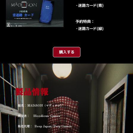
・迷路カード(青)
予約特典：
・迷路カード(緑)
購入する
製品情報
題名：
MADiSON（マディソン）
開発者：
Bloodious Games
販売代理：
Beep Japan/Perp Games