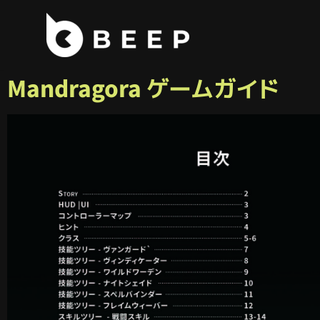
コ
ン
テ
Mandragora ゲームガイド
ン
ツ
へ
ス
キ
ッ
プ