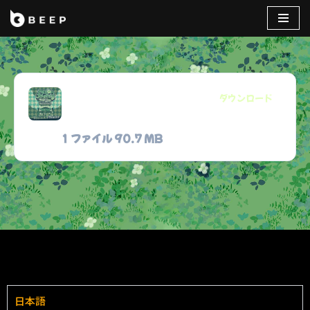
コ
ン
テ
ン
Melon Journey
ダウンロード
ツ
OST
へ
ス
1 ファイル
90.7 MB
キ
ッ
プ
日本語