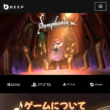
コ
ン
テ
ン
ツ
へ
ス
キ
ッ
プ
ゲームについて