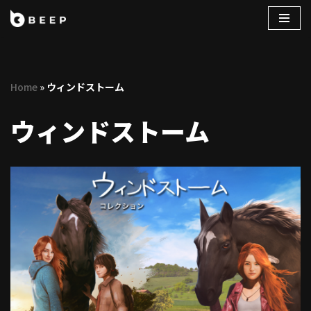
コ
ン
テ
Home
»
ウィンドストーム
ン
ツ
ウィンドストーム
へ
ス
キ
ッ
プ