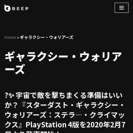
コ
ン
テ
Home
»
ギャラクシー・ウォリアーズ
ン
ツ
ギャラクシー・ウォリア
へ
ス
ーズ
キ
ッ
プ
?✨ 宇宙で敵を撃ちまくる準備はいい
か？『スターダスト・ギャラクシー・
ウォリアーズ：ステラ―・クライマッ
クス』PlayStation 4版を2020年2月7