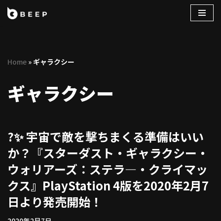
コ
ン
テ
Home
»
ギャラクシー
ン
ツ
ギャラクシー
へ
ス
キ
ッ
?✨ 宇宙で敵を撃ちまくる準備はいい
プ
か？『スターダスト・ギャラクシー・
ウォリアーズ：ステラ―・クライマッ
クス』PlayStation 4版を2020年2月7
日より発売開始！
2020年2月7日