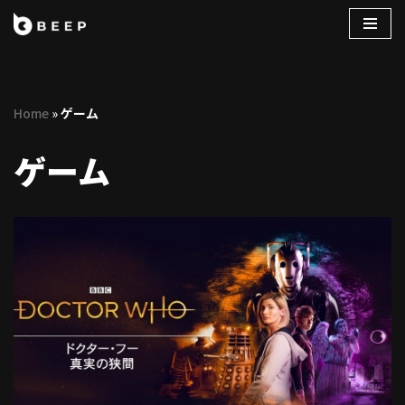
コ
ン
テ
Home
»
ゲーム
ン
ツ
ゲーム
へ
ス
キ
ッ
プ