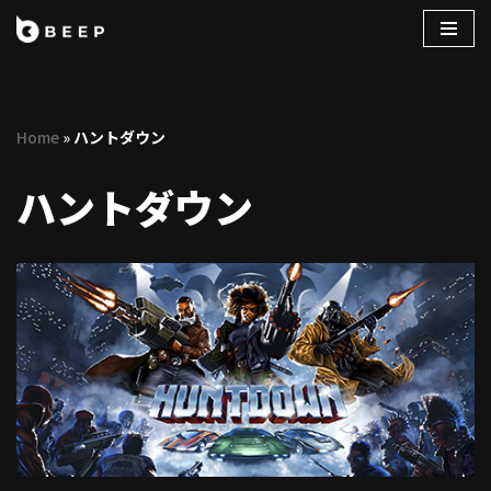
コ
ン
テ
Home
»
ハントダウン
ン
ツ
ハントダウン
へ
ス
キ
ッ
プ