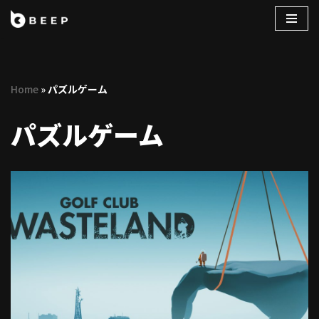
コ
ン
テ
Home
»
パズルゲーム
ン
ツ
パズルゲーム
へ
ス
キ
ッ
プ