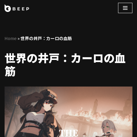
コ
ン
テ
Home
»
世界の井⼾：カーロの⾎筋
ン
ツ
世界の井⼾：カーロの⾎
へ
ス
筋
キ
ッ
プ