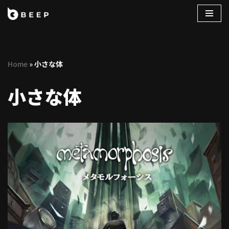
コ
ン
テ
Home
»
小さな体
ン
ツ
小さな体
へ
ス
キ
ッ
プ