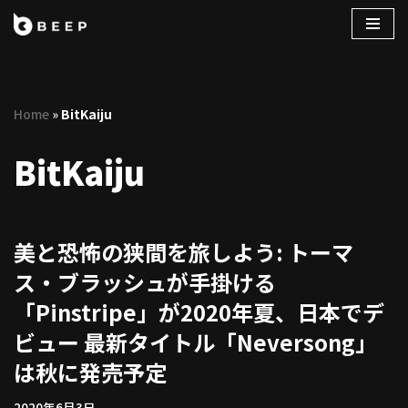
コ
ン
テ
Home
»
BitKaiju
ン
ツ
BitKaiju
へ
ス
キ
ッ
美と恐怖の狭間を旅しよう: トーマ
プ
ス・ブラッシュが手掛ける
「Pinstripe」が2020年夏、日本でデ
ビュー 最新タイトル「Neversong」
は秋に発売予定
2020年6月3日