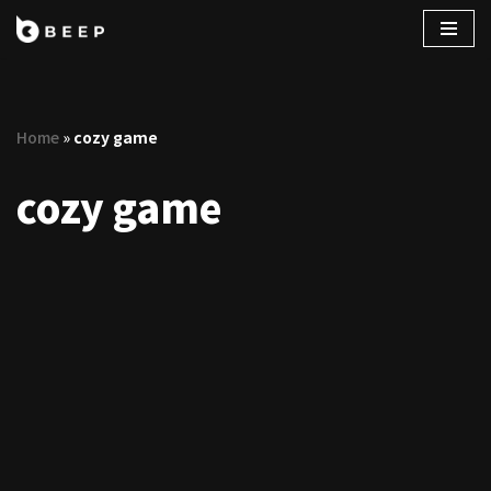
コ
ン
テ
Home
»
cozy game
ン
ツ
cozy game
へ
ス
キ
ッ
プ