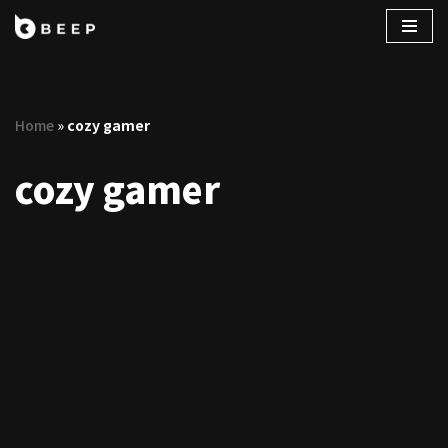
コ
ン
テ
Home
»
cozy gamer
ン
ツ
cozy gamer
へ
ス
キ
ッ
プ