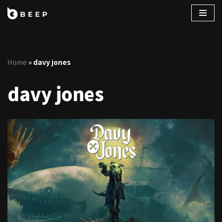
コ
ン
テ
Home
»
davy jones
ン
ツ
davy jones
へ
ス
キ
ッ
プ