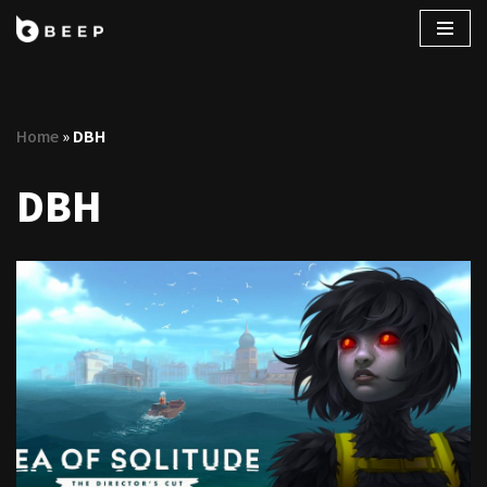
コ
ン
テ
Home
»
DBH
ン
ツ
DBH
へ
ス
キ
ッ
プ