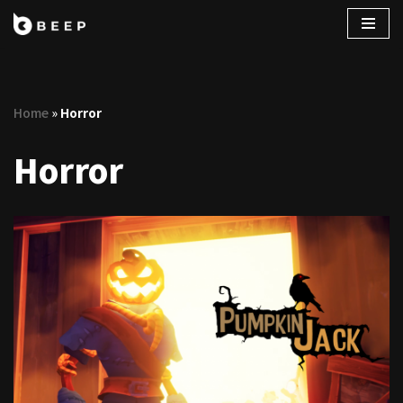
コ
ン
テ
Home
»
Horror
ン
ツ
Horror
へ
ス
キ
ッ
プ