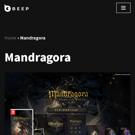
コ
ン
テ
Home
»
Mandragora
ン
ツ
Mandragora
へ
ス
キ
ッ
プ