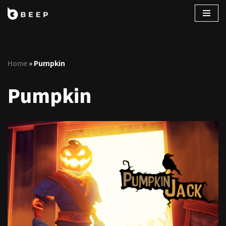
コ
ン
テ
Home
»
Pumpkin
ン
ツ
Pumpkin
へ
ス
キ
ッ
プ