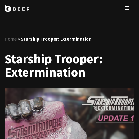
コ
ン
テ
Home
»
Starship Trooper: Extermination
ン
ツ
Starship Trooper:
へ
ス
Extermination
キ
ッ
プ