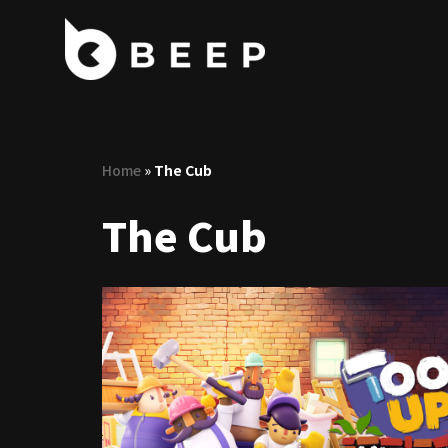
コ
ン
テ
ン
ツ
Home
»
The Cub
へ
ス
The Cub
キ
ッ
プ