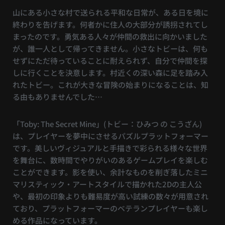
山にある小さな村で送られる平和な日常が、ある日を境に
終わりを告げます。何者かに住人の大部分が誘拐されてし
まったのです。勇気ある人々が仲間の救出に向かいました
が、誰一人として帰ってきません。小さなトビーは、何も
せずにただ待っていることに耐えられず、自分で仲間を探
しに行くことを決意します。村近くの深い森に足を踏み入
れたトビー。これが大きな冒険の始まりになることは、知
る由もありませんでした…
「Toby: The Secret Mine」(トビー：ひみつ の こうざん)
は、プレイヤーを夢中にさせるパズルプラットフォーマー
です。美しいヴィジュアルと手描きで彩られる様々な世界
を舞台に、数時間でやりがいのあるゲームプレイを楽しむ
ことができます。影を使い、余計なものを削ぎ落したミニ
マリスティック・アートスタイルで描かれた2Dの主人公
や、最初の印象よりも難易度が高い試練の数々が用意され
ており、プラットフォーマーのベテランプレイヤーも楽し
める作品になっています。