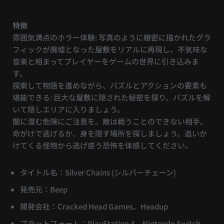
特徴
雰囲気満点のホラー体験: 写真のように緻密に描かれたグラ
フィックが廃墟となった屋敷をリアルに再現し、不気味な
音楽と相まってプレイヤーをゲームの世界に引き込みま
す。
探索して物語を進めながら、パズルとアクションの要素も
堪能できる: 巨大な屋敷に隠された秘密を探り、パズルを解
いて隠しエリアに入りましょう。
闇に潜む危険にご注意を。敵は戦うことのできない相手。
命がけで逃げるか、身を隠す場所を探しましょう。追いか
けてくる怪物から逃げ惑う恐怖を体感してください。
タイトル名：Silver Chains (シルバーチェーン)
発売元：Beep
開発会社：Cracked Head Games、Headup
プラットフォーム：PlayStation 4、Nintendo Switch