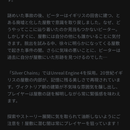
謎めいた事故の後、ピーターはイギリスの田舎に建つ、と
ある廃墟と化した屋敷で意識を取り戻しました。なぜ、ど
うやってここに辿り着いたのか見当もつかないピーター。
しかしすぐに、屋敷には自分の他にも誰かいることに気付
きます。脱出を試みる中、徐々に明らかになってくる屋敷
で起きた事件の闇。さらに気味の悪いことに、ピーターは
過去に自分が屋敷にいた形跡を見つけるのでした…
「Silver Chains」ではUnreal Engine 4を採用。20世紀イギ
リスの屋敷の内部が、記憶に残る美しさで再現されていま
す。ヴィクトリア朝の建築が不気味な雰囲気を醸し出し、
プレイヤーは屋敷の謎を解明しながら常に緊張感を味わえ
ます。
探索やストーリー展開に気を取られて油断しないようにご
注意を！屋敷に潜む闇は常にプレイヤーを狙っています！