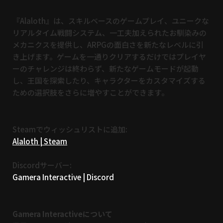
『Alaloth』は、スキルベースのゲームプレイ、
ユニークな
リアルタイム戦闘システム、
一工夫加えられたお馴染みの
メカニクスを提供し、
ARPGの面白さを新たなレベルに引
き上げます。
ゲームを一通りクリアするだけではプレイヤ
ーのチャレンジは終わ
らず、新たなゲームモードが起動
し、王国を探索したり、
キャラクターをカスタマイズする
ための選択肢をさらに増やすこと
ができます。
Steamでウィッシュリストに追加:
Alaloth | Steam
Discordサーバー:
Gamera Interactive | Discord
Gamera Interactiveについて