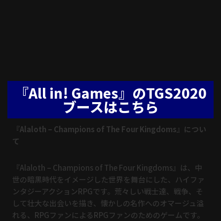
『All in! Games』のTGS2020
ブースはこちら
『Alaloth – Champions of The Four Kingdoms』につい
て
『Alaloth – Champions of The Four Kingdoms』は、
中
世の暗黒時代をイメージした世界を舞台にした、
ハイファ
ンタジーアクションRPGです。荒々しい戦士達、戦争、
そ
して壮大な出会いを描き、懐かしの名作へのオマージュ溢
れる、
RPGファンによるRPGファンのためのゲームです。