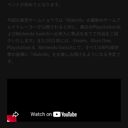
ベントが初めてとなります。
今回の東京ゲームショウでは『Alaloth』の最新のゲームプ
レイトレーラーが公開されると共に、最近のPlaystationお
よびNintendo Switchへの参入に焦点をあてて作品をご紹
介いたします。また2021年には、Steam、Xbox One、
Playstation 4、Nintendo Switchにて、すべてのRPG愛好
家の皆様に『Alaloth』をお楽しみ頂けるようになる予定で
す。