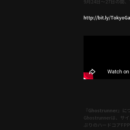
9月24日～27日の間、T
http://bit.ly/Toky
『Ghostrunner』
Ghostrunner
ぷりのハードコアFP