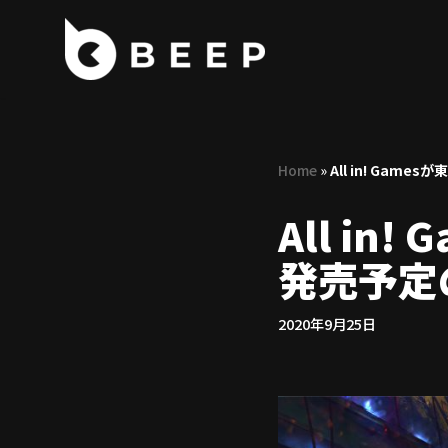
コ
ン
テ
ン
ツ
Home
»
All in! Ga
へ
ス
All i
キ
ッ
発売予定
プ
2020年9月25日