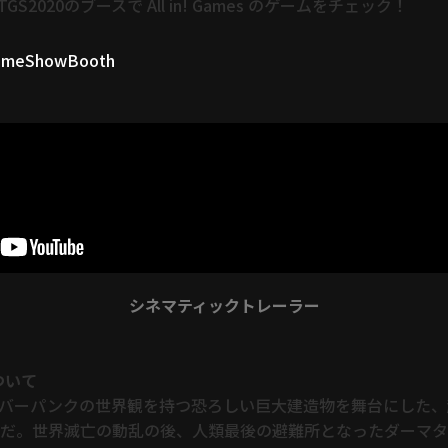
GS2020のブースで All in! Games のゲームをチェック！
oGameShowBooth
シネマティックトレーラー
について
は、サイバーパンクの世界観を持つ恐ろしい巨大建造物を舞台にした
Pだ。世界滅亡の動乱の後、人類最後の避難所となったダーマ