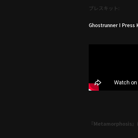
プレスキット:
Ghostrunner I Press 
『Metamorphosi