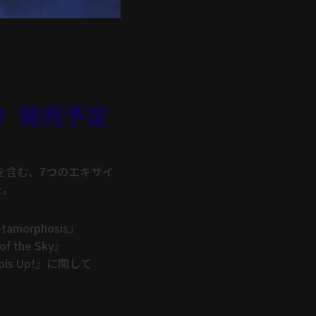
展！ 発売予定
ルを含む、7つのエキサイ
た。
morphosis』
of the Sky』
ls Up!』に関して