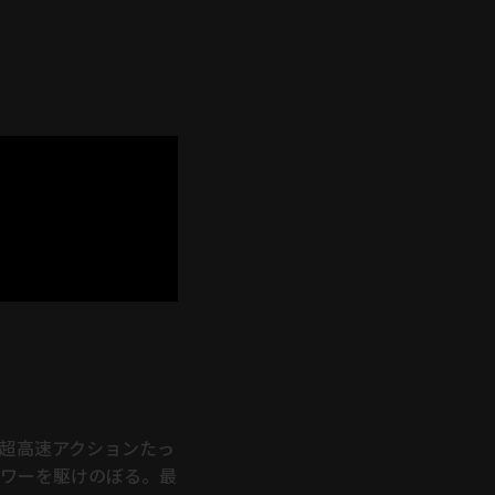
、超高速アクションたっ
タワーを駆けのぼる。最