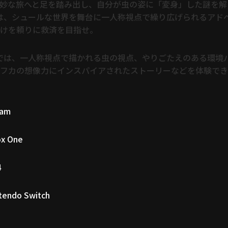
妙な旅へと足を踏み出し、自分が虫の姿に「変身」した謎を解
sis』は、シュールな世界を舞台に一人称視点で繰り広げられるア
けを頼りに救済を目指せ。
sis』では、一人称視点で描かれる虫の視点、やりごたえのある環
カフカの想像力にインスパイアされたストーリーなどを体験で
eam
ox One
4
tendo Switch