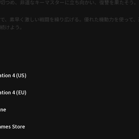
切つめ、非道なキーマスターに立ち向かい、復讐を果たそう。
で、素早く激しい戦闘を繰り広げる。優れた機動力を使って、
続けよう。
ation 4 (US)
ation 4 (EU)
One
Games Store