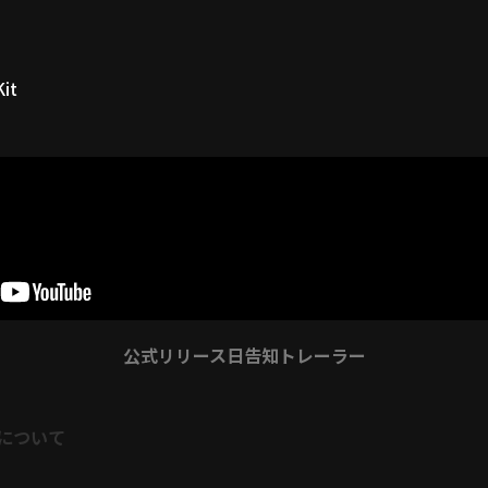
Kit
公式リリース日告知トレーラー
s』について