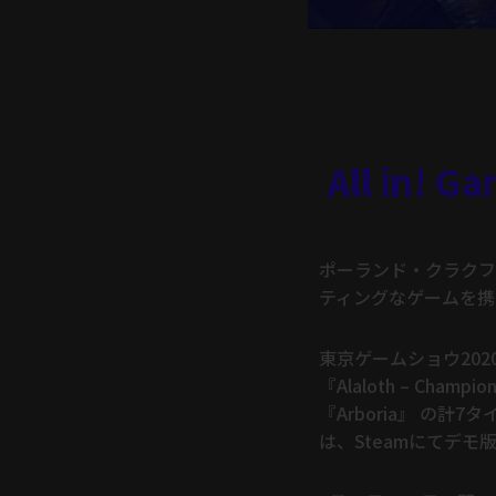
All in
ポーランド・クラクフを
ティングなゲームを携
東京ゲームショウ2020の特
『Alaloth – Champio
『Arboria』 の計7
は、Steamにてデモ