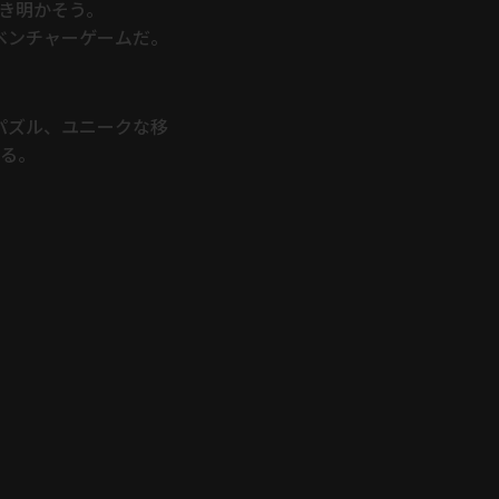
き明かそう。
ドベンチャーゲームだ。
境パズル、ユニークな移
きる。