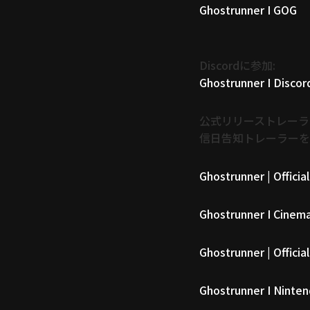
Ghostrunner I GOG
Discordに参加:
Ghostrunner I Discor
公式リリーストレーラー
信日告知トレーラーを
Ghostrunner | Officia
Ghostrunner I Cinemat
Ghostrunner | Officia
Ghostrunner I Ninten