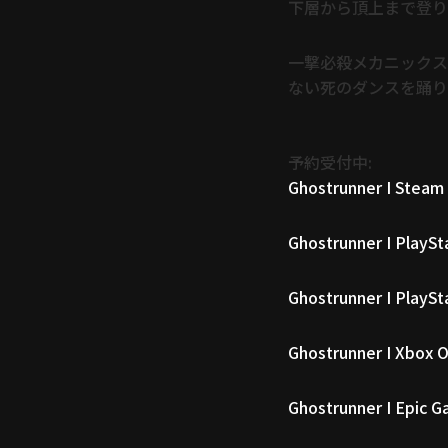
下層から頂上まで登り
一撃必殺メカニックス
ない死のダンスを踊り
予約受付中:
Ghostrunner I Steam
Ghostrunner I PlaySt
Ghostrunner I PlaySt
Ghostrunner I Xbox 
Ghostrunner I Epic 