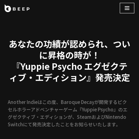
コ
ン
テ
ン
あなたの功績が認められ、つい
ツ
に昇格の時が！
へ
ス
『Yuppie Psycho エグゼクテ
キ
ィブ・エディション』発売決定
ッ
プ
Another Indieはこの度、Baroque Decayが開発するピク
セルホラーアドベンチャーゲーム『Yuppie Psycho』のエ
グゼクティブ・エディションが、SteamおよびNintendo
Switchにて発売決定したことをお知らせいたします。