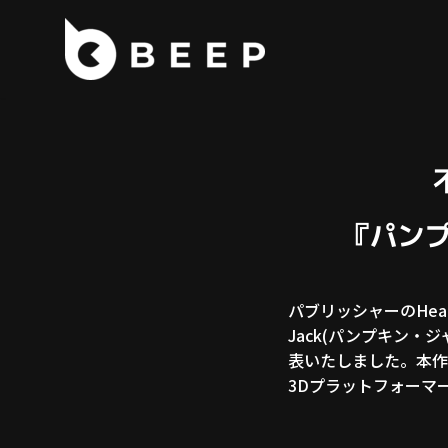
コ
ン
テ
ン
ツ
へ
ス
『パンプ
キ
ッ
プ
パブリッシャーのHead
Jack(パンプキン・ジ
表いたしました。本作
3Dプラットフォーマ