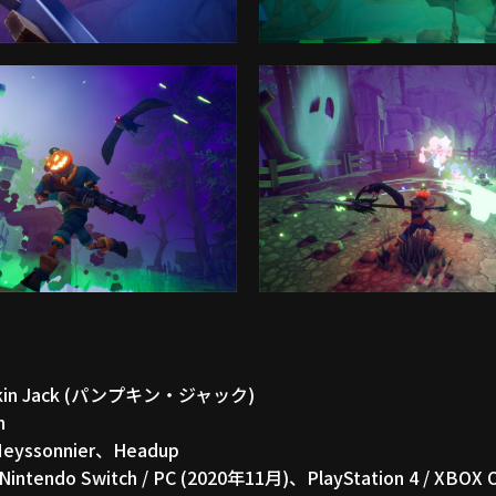
kin Jack (パンプキン・ジャック)
n
eyssonnier、Headup
ndo Switch / PC (2020年11月)、PlayStation 4 / XBO