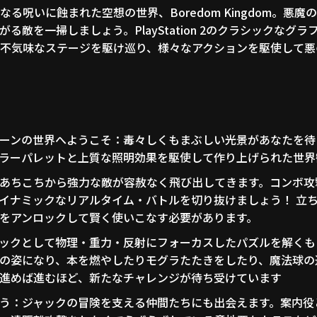
る呪いに蝕まれた空想の世界、Boredom Kingdom。悪
る敵を一掃しましょう。PlayStation 2のクラシックなグ
不気味なステージを駆け巡り、様々なアクションを駆使して悪
ーンの世界へようこそ：毒々しくもまぶしい光景があなたを待
ラーパレットと上質な照明効果を駆使して作り上げられた世界
あちこちから強力な敵が容赦なく飛び出してきます。コンボ攻
イナミックなリアルタイム・バトルを切り抜けましょう！ 立
をアンロックして賢く使いこなす必要があります。
ックとして物理・重力・反射にフォーカスしたパズルを解くも
の姿になり、本を燃やしたりモグラたたきをしたり、魔法球の
進めば進むほど、新たなチャレンジが待ち受けています
う：ジャックの冒険を支える仲間たちにも出会えます。案内役