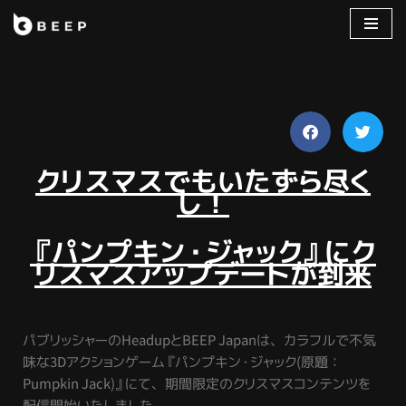
コ
ン
テ
ン
ツ
へ
クリスマスでもいたずら尽く
ス
し！
キ
ッ
『パンプキン・ジャック』にク
プ
リスマスアップデートが到来
パブリッシャーのHeadupとBEEP Japanは、カラフルで不気
味な3Dアクションゲーム『パンプキン・ジャック(原題：
Pumpkin Jack)』にて、期間限定のクリスマスコンテンツを
配信開始いたしました。