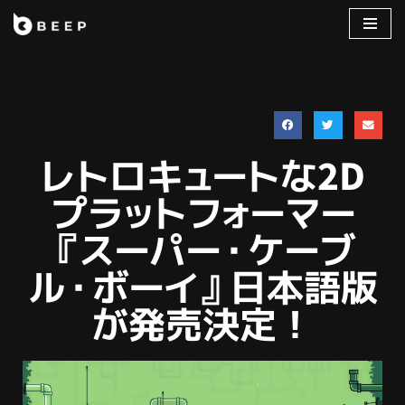
コ
ン
テ
ン
ツ
へ
レトロキュートな2D
ス
プラットフォーマー
キ
ッ
『スーパー・ケーブ
プ
ル・ボーイ』日本語版
が発売決定！