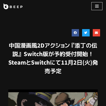
コ
ン
テ
ン
ツ
へ
中国漫画風2Dアクション『添丁の伝
ス
キ
説』 Switch版が予約受付開始！
ッ
SteamとSwitchにて11月2日(火)発
プ
売予定