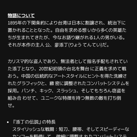
物語について
1895年の下関条約により台湾は日本に割譲され、統治下に
置かれることとなった。自由を求める想 いから多くの英雄た
ちが生まれてきたが、今なお語り継がれる1人の男がいる。
それが本作の主人 公、廖添丁(りょう てんてい)だ。
カリスマ的な盗人であり、無法者として指名手配もされてい
た添丁となり、20世紀初頭の台北を舞台 に正義を求めて戦
おう。中国の伝統的なアートスタイルにヒントを得た洗練さ
れたグラフィックと、緻 密に調整されたコンバットシステムを
採用。パンチ、キック、スラッシュ、そしてもちろん窃盗を
組み合 わせて、ユニークな特徴を持つ無数の敵を打ち倒
せ。
『添丁の伝説』の特長
スタイリッシュな戦闘：短刀、腰帯、そしてスピーディーな
カンフーを駆使して、微細に調整さ れたコンバットシステ