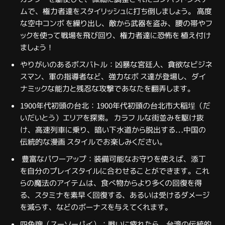
ムで、権力者達をスタイリッシュに打ち倒しましょう。 高度
な空中コンボ を繰り出し、敵から武器を盗み、腰の帯やフ
ックを使って戦場を飛び回り、権力者達に恐怖を 植え付け
ましょう！
やりがいのあるボスバトル：凶暴な宮廷人、貪欲なビジネ
スマン、軍の指導者など、強力なボ ス達が登場し、ダイ
ナミックな能力と残忍な攻撃であなたを翻弄します。
1900年代初頭の台北：1900年代初頭の台北市大稲埕（だ
いだいとう）エリアを探索。 カラフ ルな街並みを駆け抜
け、高速列車に乗り、暗い下水道から脱出する…中国の
伝統的な漫画 スタイルでお楽しみください。
豊富なパワーアップ：装備可能なお守りを使えば、添丁
を自分のプレイスタイルに合わせるこ とができます。これ
らの魔法のアイテムは、食べ物からより多くの回復を得
る、スタミナを素早 く回復する、あるいは受けるダメージ
を減らす、などのボーナスを与えてくれます。
四色牌（スーソーパイ）：戦いに疲れたら、台湾の伝統的