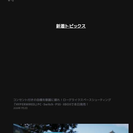
新着トピックス
コンセント付きの自機を華麗に操れ！ローグライクスペースシューティング
『HYPERWIRED』PC・Switch・PS5・XBOXで本日発売！
2026年7月2日