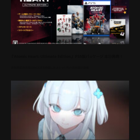
『Atomic Heart: Ultimate Edition』 PS5版パッケージ 本日発売！
全世界販売本数1000万本を突破した大ヒット作の完全版が登場