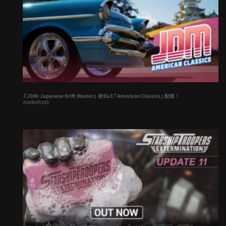
『JDM: Japanese Drift Master』 新DLC「American Classics」配信！
2026年6月29日