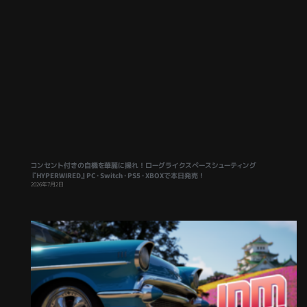
コンセント付きの自機を華麗に操れ！ローグライクスペースシューティング
『HYPERWIRED』PC・Switch・PS5・XBOXで本日発売！
2026年7月2日