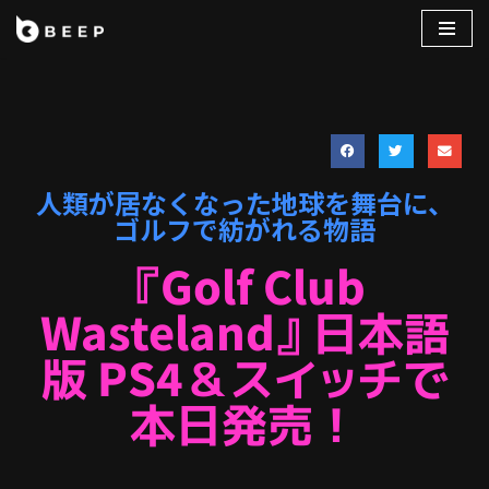
コ
ン
テ
ン
ツ
へ
人類が居なくなった地球を舞台に、
ス
ゴルフで紡がれる物語
キ
『Golf Club
ッ
プ
Wasteland』日本語
版 PS4＆スイッチで
本日発売！