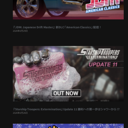
『JDM: Japanese Drift Master』 新DLC「American Classics」配信！
2026年6月29日
『Starship Troopers: Extermination』Update 11 勝利への第一歩はシャワーから !?
2026年6月26日