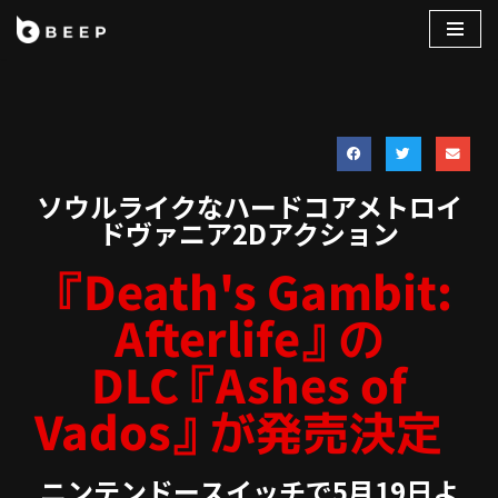
コ
ン
テ
ン
ツ
へ
ソウルライクなハードコアメトロイ
ス
ドヴァニア2Dアクション
キ
『Death's Gambit:
ッ
プ
Afterlife』の
DLC『Ashes of
Vados』が発売決定
ニンテンドースイッチで5月19日よ