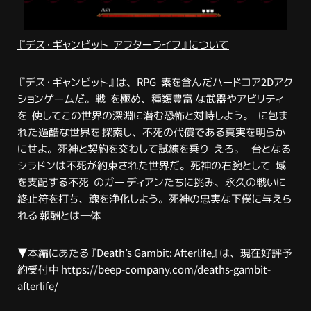
『デス・ギャンビット アフターライフ』について
『デス・ギャンビット』は、RPG 素を含んだハードコア2Dアク
ションゲームだ。戦 を極め、種類豊富 な武器やアビリティ
を 使してこの世界の深淵に潜む恐怖と対峙しよう。 に包ま
れた過酷な世界を 探索し、不死の代償である真実を明らか
にせよ。死神と契約を交わして試練を乗り えろ。 台となる
シラドンは不死が約束された世界だ。死神の右腕として 域
を支配する不死 のガー ディアンたちに挑み、永久の戦いに
終止符を打ち、魂を浄化しよう。死神の忠実な下僕に与えら
れる 報酬とは一体
▼本編にあたる『Death’s Gambit: Afterlife』は、現在好評予
約受付中
https://beep-company.com/deaths-gambit-
afterlife/