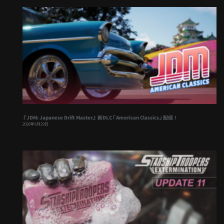
『JDM: Japanese Drift Master』 新DLC「American Classics」配信！
2026年6月29日