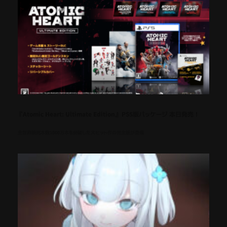
『Atomic Heart: Ultimate Edition』 PS5版パッケージ 本日発売！
全世界販売本数1000万本を突破した大ヒット作の完全版が登場