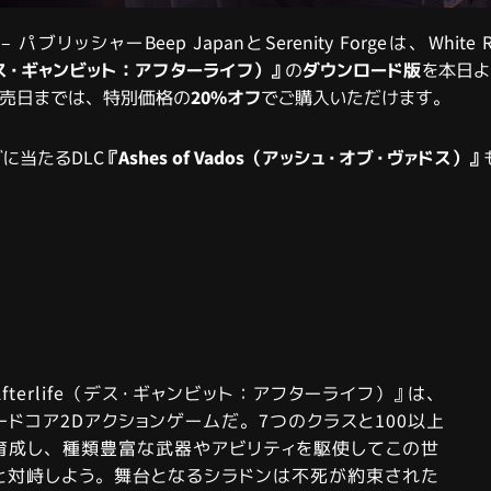
京
– パブリッシャーBeep JapanとSerenity Forgeは、White
ife（デス・ギャンビット：アフターライフ）』
の
ダウンロード版
を本日よ
発売日までは、特別価格の
20%オフ
でご購入いただけます。
に当たるDLC
『Ashes of Vados（アッシュ・オブ・ヴァドス）』
it: Afterlife（デス・ギャンビット：アフターライフ）』は、
ードコア2Dアクションゲームだ。7つのクラスと100以上
育成し、種類豊富な武器やアビリティを駆使してこの世
と対峙しよう。舞台となるシラドンは不死が約束された