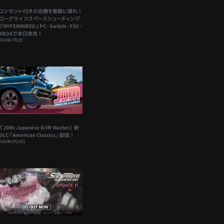
コンセント付きの自機を華麗に操れ！
ローグライクスペースシューティング
『HYPERWIRED』PC・Switch・PS5・
XBOXで本日発売！
2026年7月2日
『JDM: Japanese Drift Master』 新
DLC「American Classics」配信！
2026年6月29日