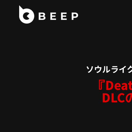
コ
ン
テ
ン
ツ
へ
ス
ソウルライ
キ
ッ
『Deat
プ
DL