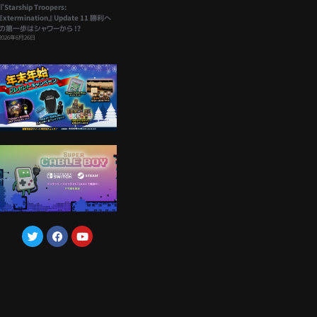
『Starship Troopers:
Extermination』Update 11 勝利へ
の第一歩はシャワーから !?
2026年6月26日