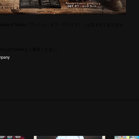
shes of Vados（アッシュ・オブ・ヴァドス）』は含まれておりませ
の公式Twitterもご参照ください。
mpany