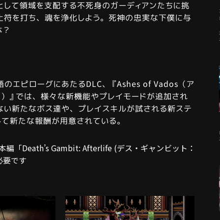
として領域を支配する不死身のガーディアンたちに挑
止符を打ち、魂を浄化しよう。死神の忠実な下僕に与
体？
エピローグにあたるDLC、『Ashes of Vados（ア
ス）』では、様々な新機能やプレイモードが追加され
ない新たなボス達や、プレイスキルが試される新ステ
して新たな報酬が用意されている。
Death’s Gambit: Afterlife (デス・ギャンビット：
必要です