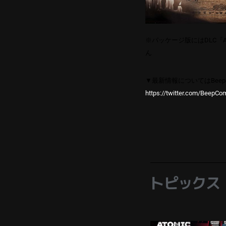
※パッケージ版にはDLC『A
ん
▼最新情報についてはBeep
https://twitter.com/BeepCo
トピックス