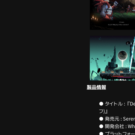
製品情報
● タイトル : 『De
フ)』
● 発売元 : Seren
● 開発会社 : Whit
● プラットフォー