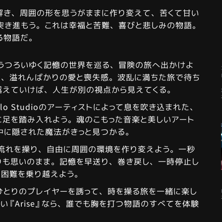
解き、周囲の形を思うがままに作り変えて、苦くて甘い
突き進もう。これは幸福と苦難、喜びと悲しみの物語。
る物語だ。
:うつろいゆく記憶の世界を巡る、冒険の旅へ出かけよ
は、溢れんばかりの愛と喪失感。波乱に満ちた旅で待ち
越えていけば、人生が別の視点から見えてくる。
colo Studioのアーティストによって息を吹き込まれた、
に足を踏み入れよう。魂のこもった音楽と美しいアート
中に隠された魔法がきっと見つかる。
の流れを操り、自由に周囲の環境を作り変えよう。一秒
りも思いのまま。記憶を早送り、巻き戻し、一時停止し
る困難を乗り越えよう。
ひとりのプレイヤーを誘って、時を操る旅を一緒に楽し
い『Arise』なら、誰でも胸を打つ物語のすべてを体験