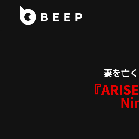
コ
ン
テ
ン
ツ
へ
ス
妻を亡く
キ
ッ
『ARISE
プ
Ni