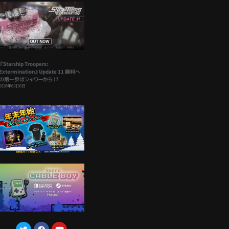
『Starship Troopers:
Extermination』Update 11 勝利へ
の第一歩はシャワーから !?
2026年6月26日