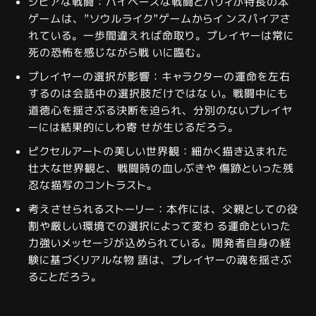
シビアな戦闘：ハイペースな戦闘とパリィが特長の本
ゲームは、”ソウルライク”ゲームからイ ンスパイアさ
れている。一歩間違えれば命取り。プレイヤーは常に
死の恐怖を感じながら戦 いに臨む。
プレイヤーの選択が影響：キャラクターの運命を左右
するのは会話中の選択肢だけではな い。戦闘中にも
道徳心を揺さぶる決断を迫られ、分別のないプレイヤ
ーには結果的にしわ寄 せが生じるだろう。
ピクセルアートの美しい世界観：細かく描き込まれた
壮大な世界観と、戦闘時の血しぶきや 傷跡といった残
忍な描写のコントラスト。
考えさせられるストーリー：本作には、父親としての役
割や厳しい環境での選択によって変わ る運命といった
力強いメッセージが込められている。開発者自身の経
験に基づくリアルな物 語は、プレイヤーの魂を揺さぶ
ることだろう。