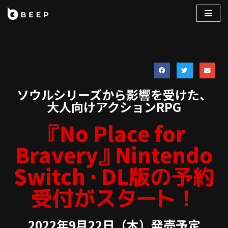
コ
ン
テ
ン
ツ
へ
ソウルシリーズから影響を受けた、
ス
大人向けアクションRPG
キ
『No Place for
ッ
プ
Bravery』Nintendo
Switch・DL版の予約
受付がスタート！
2022年9月22日（木）発売予定