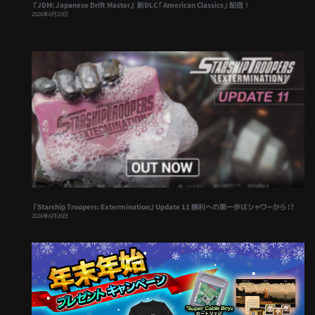
『JDM: Japanese Drift Master』 新DLC「American Classics」配信！
2026年6月29日
『Starship Troopers: Extermination』Update 11 勝利への第一歩はシャワーから !?
2026年6月26日