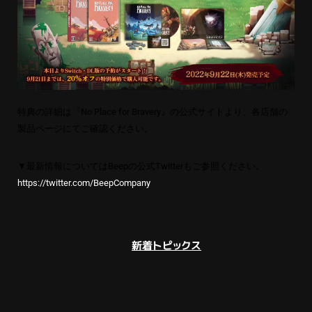
特典の詳細は『No Place for Bravery』の
公式サイト
よ
り、各店舗の
製品ページにてご確認ください。
▼最新情報についてはBeepの公式Twitterもご参照ください。
https://twitter.com/BeepCompany
新着トピックス