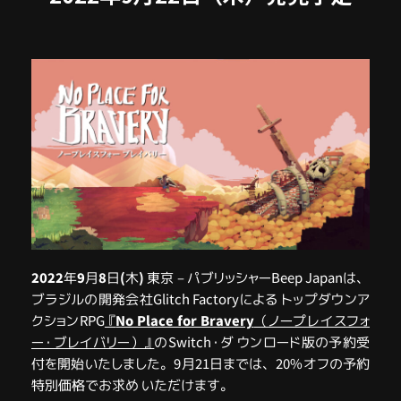
2022
年
9
月
8
日
(
木
)
東京
– パブリッシャーBeep Japanは、
ブラジルの開発会社Glitch Factoryによる トップダウンア
クションRPG
『
No Place for Bravery
（ノープレイスフォ
ー・ブレイバリー）』
のSwitch・ダ ウンロード版の予約受
付を開始いたしました。9月21日までは、20%オフの予約
特別価格でお求め いただけます。