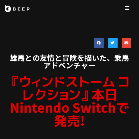
コ
ン
テ
ン
ツ
へ
雄馬との友情と冒険を描いた、乗馬
ス
アドベンチャー
キ
『ウィンドストーム コ
ッ
プ
レクション』本日
Nintendo Switchで
発売!