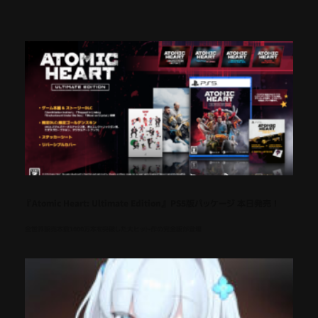
『Atomic Heart: Ultimate Edition』 PS5版パッケージ 本日発売！
全世界販売本数1000万本を突破した大ヒット作の完全版が登場