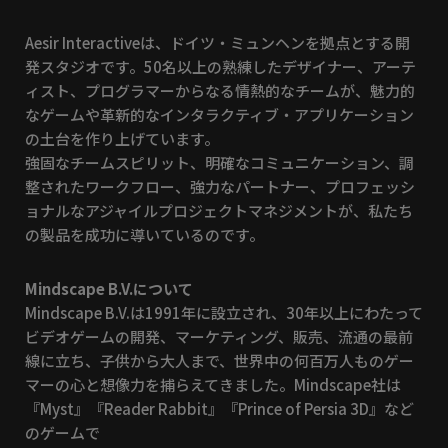
Aesir Interactiveは、ドイツ・ミュンヘンを拠点とする開
発スタジオです。50名以上の熟練したデザイナー、アーテ
ィスト、プログラマーからなる情熱的なチームが、魅力的
なゲームや革新的なインタラクティブ・アプリケーション
の土台を作り上げています。
強固なチームスピリット、明確なコミュニケーション、調
整されたワークフロー、強力なパートナー、プロフェッシ
ョナルなアジャイルプロジェクトマネジメントが、私たち
の製品を成功に導いているのです。
Mindscape B.V.について
Mindscape B.V.は1991年に設立され、30年以上にわたって
ビデオゲームの開発、マーケティング、販売、流通の最前
線に立ち、子供から大人まで、世界中の何百万人ものゲー
マーの心と想像力を捕らえてきました。Mindscape社は
『Myst』『Reader Rabbit』『Prince of Persia 3D』など
のゲームで