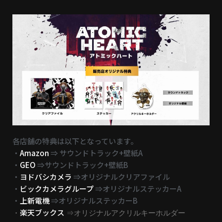
各店舗の特典は以下となっています。
・
Amazon
⇒ サウンドトラック+壁紙A
・
GEO
⇒サウンドトラック+壁紙B
・
ヨドバシカメラ
⇒オリジナルクリアファイル
・
ビックカメラグループ
⇒オリジナルステッカーA
・
上新電機
⇒オリジナルステッカーB
楽天ブックス
・
⇒オリジナルアクリルキーホルダー