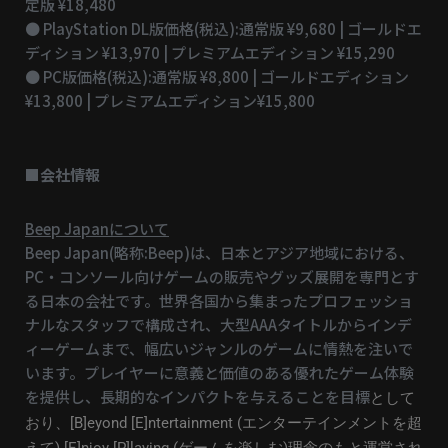
定版 ¥18,480
● PlayStation DL版価格(税込):通常版 ¥9,680 | ゴールドエ
ディション ¥13,970 | プレミアムエディション ¥15,290
● PC版価格(税込):通常版 ¥8,800 | ゴールドエディション
¥13,800 | プレミアムエディション¥15,800
■会社情報
Beep Japanについて
Beep Japan(略称:Beep)は、日本とアジア地域における、
PC・コンソール向けゲームの販売やグッズ展開を専門とす
る日本の会社です。世界各国から集まったプロフェッショ
ナルなスタッフで構成され、大型AAAタイトルからインデ
ィーゲームまで、幅広いジャンルのゲームに情熱を注いで
います。プレイヤーに意義と価値のある優れたゲーム体験
を提供し、長期的なインパクトを与えることを目標
として
おり、[B]eyond [E]ntertainment (エンターテインメントを超
えて) [E]njoy [P]laying (ゲームを楽
しむ)理念のもと運営され