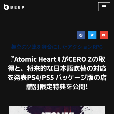
コ
ン
テ
ン
ツ
へ
架空のソ連を舞台にしたアクションRPG
ス
キ
『Atomic Heart』がCERO Zの取
ッ
得と、将来的な日本語吹替の対応
プ
を発表PS4/PS5 パッケージ版の店
舗別限定特典を公開!