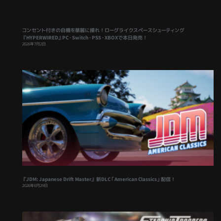
コンセント付きの自機を華麗に操れ！ローグライクスペースシューティング
『HYPERWIRED』PC・Switch・PS5・XBOXで本日発売！
2026年7月2日
『JDM: Japanese Drift Master』 新DLC「American Classics」配信！
2026年6月29日