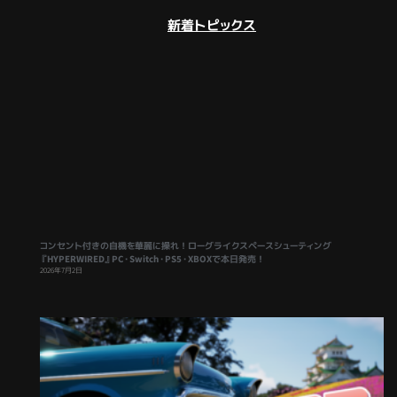
新着トピックス
コンセント付きの自機を華麗に操れ！ローグライクスペースシューティング
『HYPERWIRED』PC・Switch・PS5・XBOXで本日発売！
2026年7月2日