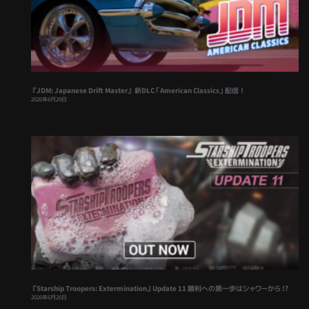
『JDM: Japanese Drift Master』 新DLC「American Classics」配信！
2026年6月29日
『Starship Troopers: Extermination』Update 11 勝利への第一歩はシャワーから !?
2026年6月26日