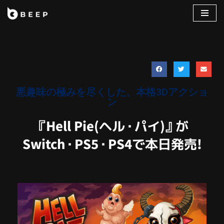
コ
ン
テ
ン
ツ
へ
悪趣味の極みを尽くした、本格3Dアクショ
ス
ン
キ
『Hell Pie(ヘル・パイ)』が
ッ
プ
Switch・PS5・PS4で本日発売!