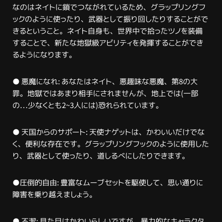
なのはネイトに鎖でつな
がれているため、グラップリングフ
ックのように使ったり、武器として振り回したりすることがで
きるとい
うこと。ネイト自身も、世界中で拾ったツノを装備
することで、新たな地獄級アビリティを発揮すること
ができ
るようになります。
● 悪魔になれ: あなたはネイト、悪趣味な悪魔、第8の大
罪。地獄ではあまり相手にされませんが、地上では(一部
の…少なくとも2~3人には)恐れられています。
● 天国からのサポート: 天使ナゲットは、かわいいだけでな
く、便利な存在です。グラップリングフックのように使用した
り、武器として使ったり、道しるべにしたりできます。
●圧倒的自由: 豊富なムーブセットを駆使して、思い通りに
障害を乗り越えましょう。
● 不潔: 見た目はかわいらしいですが、暴力的なキャラクタ