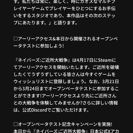
す。私たちは常に、楽しく、時にカオスなマルチプ
レイヤーゲームでプレイヤーをひとつにするお手伝
いをするスタジオであり、本作品はその次のス
テッ
プにあたります。」と語ります。
□アーリーアクセス&本日から開催されるオープンベ
ータテストに参加しよう!
『ネイバーズ:ご近所大戦争』は4月17日にSteamに
てアーリーアクセスを開始いたします。
ご近所を破壊
したくてうずうずしている皆さんは今すぐゲームを
ウィッシュリストに登録しましょう。
なお、3月21日
から3月24日までオープンベータテストに参加するこ
とができます!アーリーアクセス
より先にご近所さん
との大戦争を体験してみませんか?さらに詳しい情報
は、公式Discordでご覧い
ただけます。
□オープンベータテスト記念キャンペーンを実施!
本日から『ネイバーズ:ご近所大戦争』日本公式Xアカ