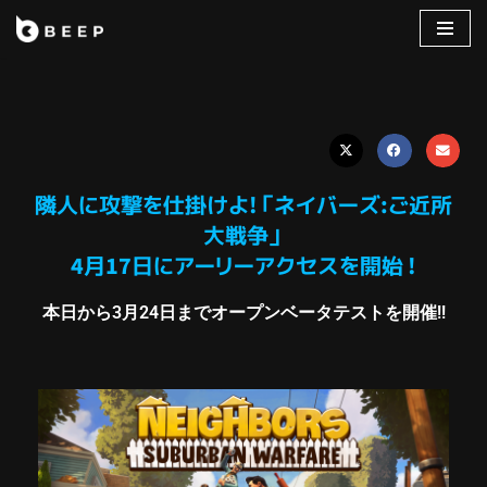
コ
ン
テ
ン
ツ
へ
隣人に攻撃を仕掛けよ!「ネイバーズ:ご近所
ス
大戦争」
キ
4月17日にアーリーアクセスを開始 !
ッ
プ
本日から3月24日までオープンベータテストを開催!!