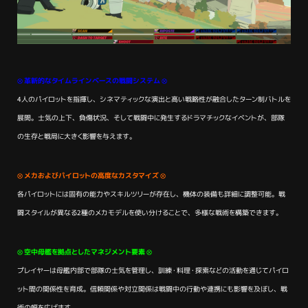
⊗
革新的なタイムラインベースの戦闘システム
⊗
4人のパイロットを指揮し、シネマティックな演出と高い戦略性が融合したターン制バトルを
展開。士気の上下、負傷状況、そして戦闘中に発生するドラマチックなイベントが、部隊
の生存と戦局に大きく影響を与えます。
⊗ メカおよびパイロットの高度なカスタマイズ ⊗
各パイロットには固有の能力やスキルツリーが存在し、機体の装備も詳細に調整可能。戦
闘スタイルが異なる2種のメカモデルを使い分けることで、多様な戦術を構築できます。
⊗ 空中母艦を拠点としたマネジメント要素 ⊗
プレイヤーは母艦内部で部隊の士気を管理し、訓練・料理・探索などの活動を通じてパイロ
ット間の関係性を育成。信頼関係や対立関係は戦闘中の行動や連携にも影響を及ぼし、戦
術の幅を広げます。