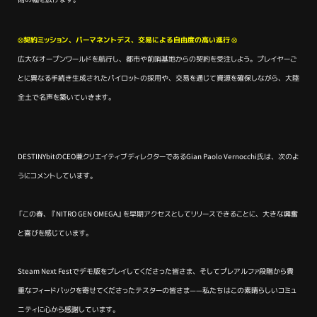
⊗契約ミッション、パーマネントデス、交易による自由度の高い進行 ⊗
広大なオープンワールドを航行し、都市や前哨基地からの契約を受注しよう。プレイヤーご
とに異なる手続き生成されたパイロットの採用や、交易を通じて資源を確保しながら、大陸
全土で名声を築いていきます。
DESTINYbitのCEO兼クリエイティブディレクターであるGian Paolo Vernocchi氏は、次のよ
うにコメントしています。
「この春、『NITRO GEN OMEGA』を早期アクセスとしてリリースできることに、大きな興奮
と喜びを感じています。
Steam Next Festでデモ版をプレイしてくださった皆さま、そしてプレアルファ段階から貴
重なフィードバックを寄せてくださったテスターの皆さま――私たちはこの素晴らしいコミュ
ニティに心から感謝しています。