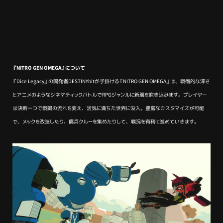
『NITRO GEN OMEGA』について
『Dice Legacy』の開発者DESTINYbitが手掛ける『NITRO GEN OMEGA』は、戦術的な深さ
とアニメのようなシネマティックバトルでRPGジャンルに新風を吹き込みます。プレイヤー
は決断一つで戦闘の流れを変え、活気に満ちた世界に没入。豊富なカスタマイズが可能
で、メックを改造したり、傭兵クルーを集めたりして、戦況を有利に進めていきます。