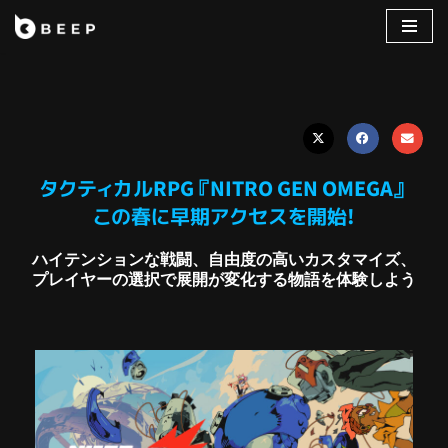
コ
ン
テ
ン
ツ
へ
タクティカルRPG『NITRO GEN OMEGA』
ス
この春に早期アクセスを開始!
キ
ッ
ハイテンションな戦闘、自由度の高いカスタマイズ、
プ
プレイヤーの選択で展開が変化する物語を体験しよう