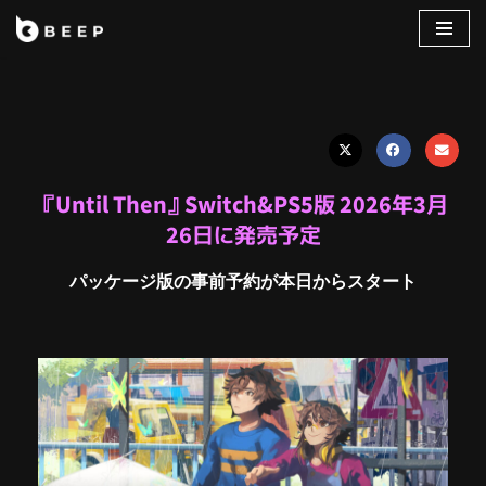
コ
ン
テ
ン
ツ
へ
『Until Then』Switch&PS5版 2026年3月
ス
26日に発売予定
キ
ッ
パッケージ版の事前予約が本日からスタート
プ