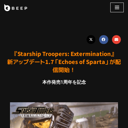
コ
ン
テ
ン
ツ
へ
『Starship Troopers: Extermination』
ス
新アップデート1.7「Echoes of Sparta」が配
キ
信開始！
ッ
プ
本作発売1周年を記念