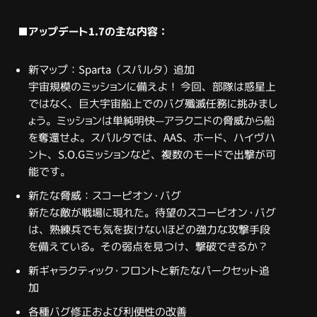
■アップデート1.7の主な内容：
新マップ：Sparta（スパルタ）追加
宇宙規模のミッションに備えよ！ 今回、部隊は惑星上
ではなく、巨大宇宙船上でのバグ殲滅任務に挑みまし
ょう。ミッションは単純明快—アラクニドの脅威から船
を奪還せよ。スパルタでは、AAS、ホード、ハイヴハ
ント、S.O.Gミッションなど、複数のモードで出撃が可
能です。
新たな脅威：スコーピオン・バグ
新たな敵が戦場に現れた。待望のスコーピオン・バグ
は、熟練兵でも気を抜けないほどの強力な攻撃手段
を備えている。その弱点を見つけ、撃破できるか？
新ギャラクティック・フロントと新たなパークセット追
加
各種バグ修正および利便性の改善